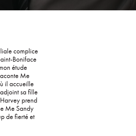
iliale complice
Saint-Boniface
 mon étude
 raconte Me
 il accueille
adjoint sa fille
y Harvey prend
ille Me Sandy
p de fierté et