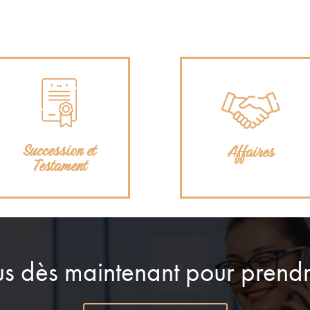
Succession et
Succession et
Affaires
Affaires
Testament
Testament
s dès maintenant pour prend