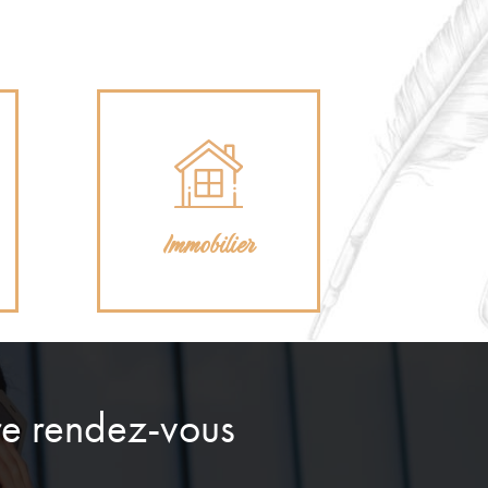
Immobilier
Immobilier
re rendez-vous